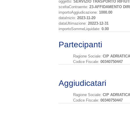
oggetto:
SERVIZIO TRASPORTO RIFIUT
sceltaContraente:
23-AFFIDAMENTO DI
importoAggiudicazione:
1000.00
dataInizio:
2023-11-20
dataUltimazione:
20223-12-31
importoSommeLiquidate:
0.00
Partecipanti
Ragione Sociale:
CIP ADRIATIC
Codice Fiscale:
00340750447
Aggiudicatari
Ragione Sociale:
CIP ADRIATIC
Codice Fiscale:
00340750447