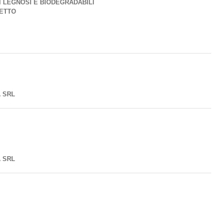
I LEGNOSI E BIODEGRADABILI
RETTO
A SRL
A SRL