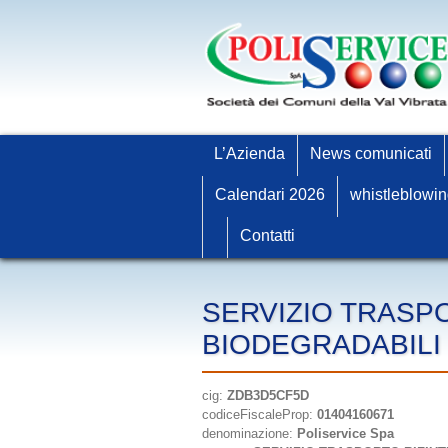
L’Azienda
News comunicati
Calendari 2026
whistleblowi
Contatti
SERVIZIO TRASPO
BIODEGRADABILI
cig:
ZDB3D5CF5D
codiceFiscaleProp:
01404160671
denominazione:
Poliservice Spa