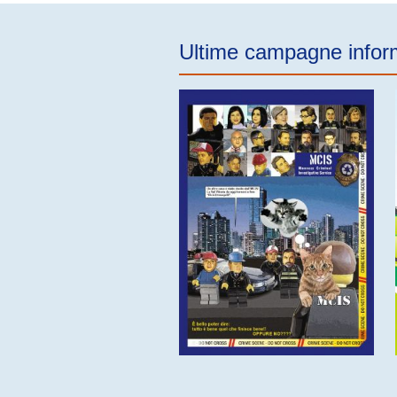
Ultime campagne infor
previous
next
Campagna informativa 2014
(14 foto presenti nell'album)